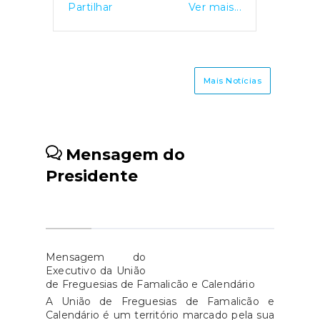
Partilhar
Ver mais...
Município irão proceder a uma
manutenção na rede de
abastecimento de água (ligação
dos marcos de incêndio) na
Mais Notícias
freguesia Vila Nova de
Famalicão e,
consequentemente, há a
necessidade de se proceder ao
Mensagem do
corte de abastecimento de
Presidente
água na zona envolvente.O
corte de abastecimento de
água irá afetar, apenas, a zona
envolvente do edifício do Posto
da PSP, nomeadamente: na
Mensagem do
Rua Barão da Trovisqueirae Av.
Executivo da União
de Freguesias de Famalicão e Calendário
25 de Abril.
A União de Freguesias de Famalicão e
Calendário é um território marcado pela sua