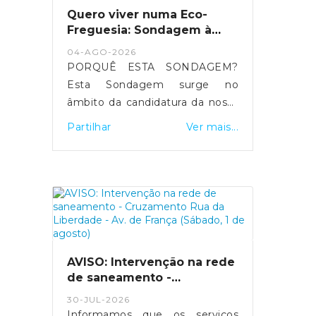
Quero viver numa Eco-
Freguesia: Sondagem à
população
04-AGO-2026
PORQUÊ ESTA SONDAGEM?
Esta Sondagem surge no
âmbito da candidatura da nossa
freguesia ao Galardão Bandeira
Partilhar
Ver mais...
Verde Eco-Freguesias XXI 2027,
promovido pela Associação
Bandeira Azul de Ambiente e
Educação (ABAAE).A
necessidade de estreitar a
relação entre a população e a
autarquia num processo de
candidatura que se pretende
AVISO: Intervenção na rede
de saneamento -
alicerçado na democracia
Cruzamento Rua da
participativa, deu origem à ideia
30-JUL-2026
Liberdade - Av. de França
de criar uma sondagem dirigida
Informamos que os serviços