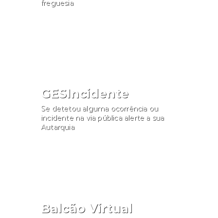
freguesia
Consultar
GESIncidente
Se detetou alguma ocorrência ou
incidente na via pública alerte a sua
Autarquia
Participar
Balcão Virtual