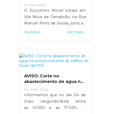
perdas de água provocadas por
12-MAI-2026
excesso de pressão na rede,
O Ecocentro Móvel estará em
reduzindo igualmente os
Vila Nova de Famalicão, na Rua
transtornos associados a cortes
Manuel Pinto de Sousa, junto ao
no abastecimento de água.O
Centro Cívico, entre os dias 12 e
Partilhar
Ver mais...
trânsito estará condicionado
19 de Maio. ♻️Esta iniciativa
conforme o plano de desvio
permite à população depositar e
apresentado na imagem,
encaminhar corretamente
encontrando-se devidamente
resíduos que não podem ser
salvaguardado o acesso às
colocados nos ecopontos
atuais instalações do Centro de
tradicionais, como lâmpadas,
Saúde.Agradecemos a
tinteiros, pilhas, pequenos
AVISO: Corte no
compreensão e colaboração de
eletrodomésticos, entre
abastecimento de água na
todos perante os eventuais
outros.Uma ação importante
zona envolvente do
constrangimentos causados
30-ABR-2026
edifício do Posto da PSP
para promover a reciclagem,
Informamos que no dia 04 de
durante a execução dos
proteger o ambiente e
maio (segunda-feira) entre
trabalhos.
incentivar práticas mais
as 14:00h e as 17:00h, os
sustentáveis no nosso dia a dia.
serviços operacionais do