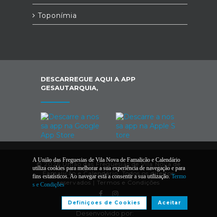
Toponímia
DESCARREGUE AQUI A APP
GESAUTARQUIA,
A União das Freguesias de Vila Nova de Famalicão e Calendário
© 2026 União das Freguesias de Vila Nova de
utiliza cookies para melhorar a sua experiência de navegação e para
Famalicão e Calendário. Todos os direitos
fins estatísticos. Ao navegar está a consentir a sua utilização.
Termo
reservados |
Termos e Condições
s e Condições
Definiçoes de Cookies
Aceitar
Desenvolvido por: