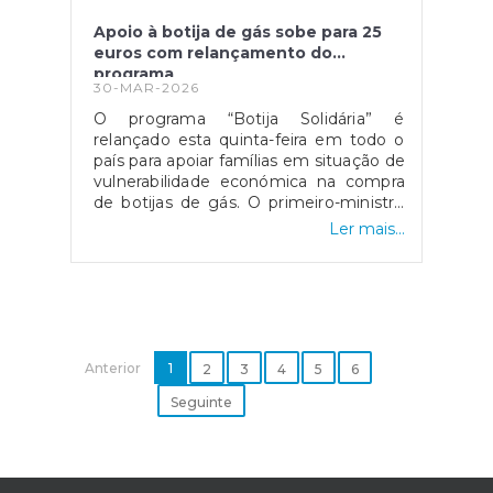
podendo também verificar-
Apoio à botija de gás sobe para 25
se constrangimentos no trânsito
euros com relançamento do
local. Ruas afetadas:Rua Saint Fargeau
programa
PonthierryTravessa Avenida de
30-MAR-2026
França A intervenção é da
O programa “Botija Solidária” é
responsabilidade da Câmara Municipal
relançado esta quinta-feira em todo o
de Vila Nova de
país para apoiar famílias em situação de
Famalicão.Lamentamos os incómodos
vulnerabilidade económica na compra
causados e agradecemos a
de botijas de gás. O primeiro-ministro
compreensão de todos.
Luís Montenegro anunciou o aumento
Ler mais...
da comparticipação de 15 para 25 euros
durante os próximos três meses,
justificando a medida com o impacto
da guerra no Médio Oriente.
Anterior
1
2
3
4
5
6
Seguinte