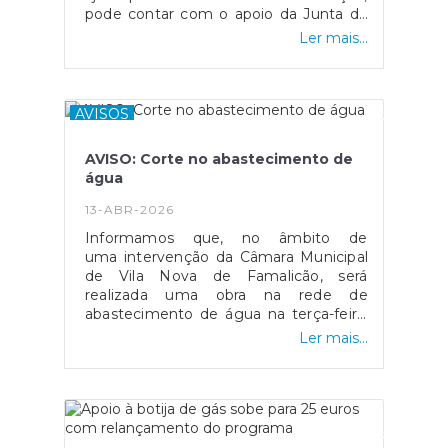
pode contar com o apoio da Junta de
Freguesia de Vila Nova de Famalicão e
Ler mais...
Calendário. Dirija-se à sede ou à filial —
consulte os contactos e o horário de
atendimento aqui: https://www.uf-
famalicaoecalendario.pt/informacoes/contactos-
AVISOS
freguesiaEvite penalizações e trate da
sua declaração com antecedência.
AVISO: Corte no abastecimento de
água
13-ABR-2026
Informamos que, no âmbito de
uma intervenção da Câmara Municipal
de Vila Nova de Famalicão, será
realizada uma obra na rede de
abastecimento de água na terça-feira,
14 de abril de 2026, entre as 14h00 e as
Ler mais...
17h00, na Rua Saint Fargeau Ponthierr,
na Freguesia de Calendário.Durante
esse período, será necessário proceder
ao corte temporário do abastecimento
de água, de forma a permitir a
execução dos trabalhos em segurança,