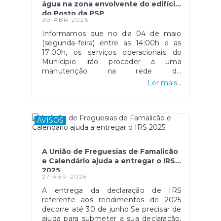
água na zona envolvente do edifício
do Posto da PSP
30-ABR-2026
Informamos que no dia 04 de maio
(segunda-feira) entre as 14:00h e as
17:00h, os serviços operacionais do
Município irão proceder a uma
manutenção na rede de
abastecimento de água (ligação dos
Ler mais...
marcos de incêndio) na freguesia Vila
Nova de Famalicão e,
consequentemente, há a necessidade
de se proceder ao corte de
AVISOS
abastecimento de água na zona
envolvente.O corte de abastecimento
de água irá afetar, apenas, a zona
A União de Freguesias de Famalicão
envolvente do edifício do Posto da
e Calendário ajuda a entregar o IRS
PSP, nomeadamente: na Rua Barão da
2025
Trovisqueirae Av. 25 de Abril.
27-ABR-2026
A entrega da declaração de IRS
referente aos rendimentos de 2025
decorre até 30 de junho.Se precisar de
ajuda para submeter a sua declaração,