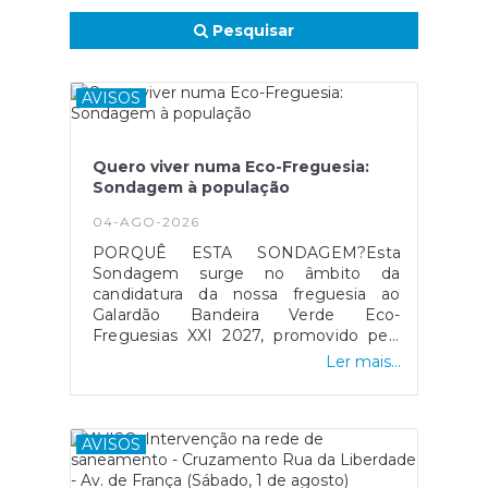
Pesquisar
AVISOS
Quero viver numa Eco-Freguesia:
Sondagem à população
04-AGO-2026
PORQUÊ ESTA SONDAGEM?Esta
Sondagem surge no âmbito da
candidatura da nossa freguesia ao
Galardão Bandeira Verde Eco-
Freguesias XXI 2027, promovido pela
Associação Bandeira Azul de Ambiente
Ler mais...
e Educação (ABAAE).A necessidade de
estreitar a relação entre a população e
a autarquia num processo de
candidatura que se pretende alicerçado
AVISOS
na democracia participativa, deu
origem à ideia de criar uma sondagem