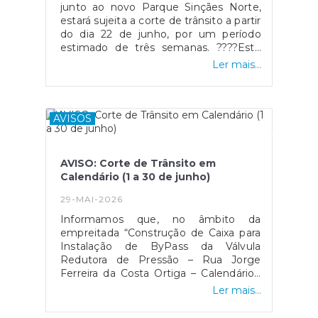
questões. PARTICIPE ATÉ 10 DE
junto ao novo Parque Sinçães Norte,
OUTUBRO DE
estará sujeita a corte de trânsito a partir
2026 HTTPS://TINYURL.COM/SONDAGEM-
do dia 22 de junho, por um período
VNFECALENDARIO
estimado de três semanas. ????Este
condicionamento resulta da realização
Ler mais...
de trabalhos na zona, essenciais para a
execução da intervenção
prevista.Apela-se à compreensão e
colaboração de todos os munícipes
AVISOS
perante os eventuais
constrangimentos causados,
recomendando-se a utilização de
AVISO: Corte de Trânsito em
percursos alternativos durante o
Calendário (1 a 30 de junho)
período da obra.Agradecemos a
compreensão.
29-MAI-2026
Informamos que, no âmbito da
empreitada “Construção de Caixa para
Instalação de ByPass da Válvula
Redutora de Pressão – Rua Jorge
Ferreira da Costa Ortiga – Calendário”,
será necessário proceder ao
Ler mais...
condicionamento de trânsito entre os
dias 1 e 30 de junho.Esta intervenção