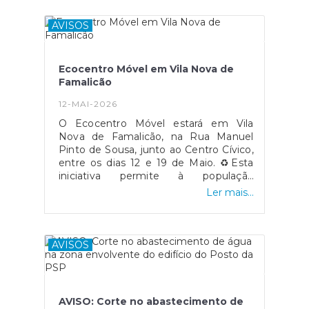
tem como objetivo minimizar as
perdas de água provocadas por
AVISOS
excesso de pressão na rede, reduzindo
igualmente os transtornos associados a
cortes no abastecimento de água.O
Ecocentro Móvel em Vila Nova de
trânsito estará condicionado conforme
Famalicão
o plano de desvio apresentado na
imagem, encontrando-se devidamente
12-MAI-2026
salvaguardado o acesso às atuais
O Ecocentro Móvel estará em Vila
instalações do Centro de
Nova de Famalicão, na Rua Manuel
Saúde.Agradecemos a compreensão e
Pinto de Sousa, junto ao Centro Cívico,
colaboração de todos perante os
entre os dias 12 e 19 de Maio. ♻️Esta
eventuais constrangimentos causados
iniciativa permite à população
durante a execução dos trabalhos.
depositar e encaminhar corretamente
Ler mais...
resíduos que não podem ser colocados
nos ecopontos tradicionais, como
lâmpadas, tinteiros, pilhas, pequenos
eletrodomésticos, entre outros.Uma
AVISOS
ação importante para promover a
reciclagem, proteger o ambiente e
incentivar práticas mais sustentáveis
no nosso dia a dia.
AVISO: Corte no abastecimento de