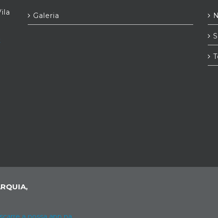
ila
Galeria
N
S
t
T
RQUIA,