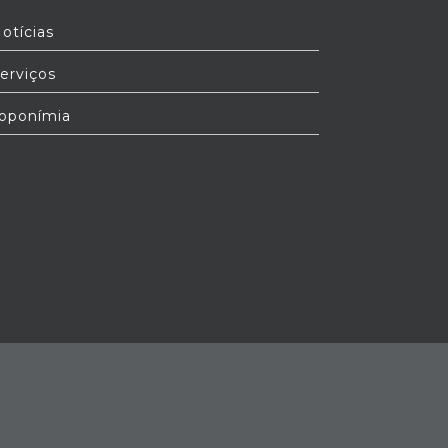
otícias
erviços
oponímia