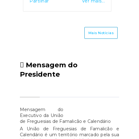
Partilhar
Ver mais...
Município irão proceder a uma
manutenção na rede de
abastecimento de água (ligação
dos marcos de incêndio) na
Mais Notícias
freguesia Vila Nova de
Famalicão e,
consequentemente, há a
necessidade de se proceder ao
Mensagem do
corte de abastecimento de
Presidente
água na zona envolvente.O
corte de abastecimento de
água irá afetar, apenas, a zona
envolvente do edifício do Posto
da PSP, nomeadamente: na
Mensagem do
Rua Barão da Trovisqueirae Av.
Executivo da União
de Freguesias de Famalicão e Calendário
25 de Abril.
A União de Freguesias de Famalicão e
Calendário é um território marcado pela sua