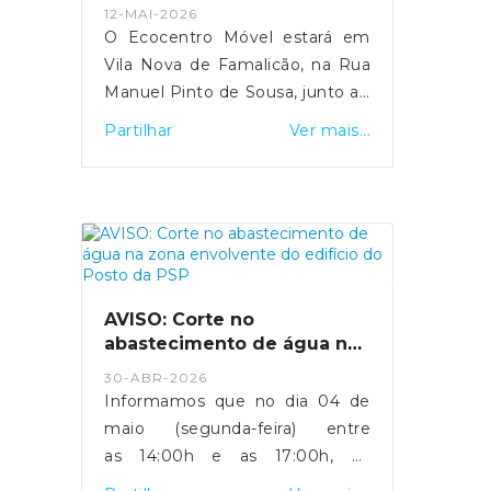
12-MAI-2026
excesso de pressão na rede,
O Ecocentro Móvel estará em
reduzindo igualmente os
Vila Nova de Famalicão, na Rua
transtornos associados a cortes
Manuel Pinto de Sousa, junto ao
no abastecimento de água.O
Centro Cívico, entre os dias 12 e
Partilhar
Ver mais...
trânsito estará condicionado
19 de Maio. ♻️Esta iniciativa
conforme o plano de desvio
permite à população depositar e
apresentado na imagem,
encaminhar corretamente
encontrando-se devidamente
resíduos que não podem ser
salvaguardado o acesso às
colocados nos ecopontos
atuais instalações do Centro de
tradicionais, como lâmpadas,
Saúde.Agradecemos a
tinteiros, pilhas, pequenos
AVISO: Corte no
compreensão e colaboração de
eletrodomésticos, entre
abastecimento de água na
todos perante os eventuais
outros.Uma ação importante
zona envolvente do
constrangimentos causados
30-ABR-2026
edifício do Posto da PSP
para promover a reciclagem,
Informamos que no dia 04 de
durante a execução dos
proteger o ambiente e
maio (segunda-feira) entre
trabalhos.
incentivar práticas mais
as 14:00h e as 17:00h, os
sustentáveis no nosso dia a dia.
serviços operacionais do