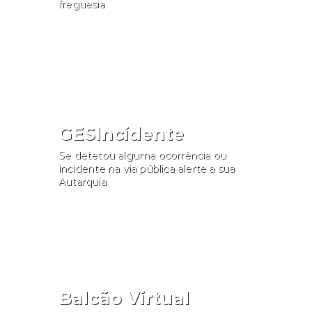
freguesia
Consultar
GESIncidente
Se detetou alguma ocorrência ou
incidente na via pública alerte a sua
Autarquia
Participar
Balcão Virtual